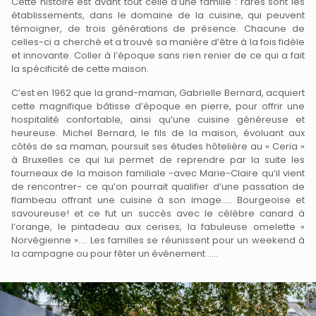
Cette histoire est avant tout celle d’une famille : rares sont les
établissements, dans le domaine de la cuisine, qui peuvent
témoigner, de trois générations de présence. Chacune de
celles-ci a cherché et a trouvé sa manière d’être à la fois fidèle
et innovante. Coller à l’époque sans rien renier de ce qui a fait
la spécificité de cette maison.
C’est en 1962 que la grand-maman, Gabrielle Bernard, acquiert
cette magnifique bâtisse d’époque en pierre, pour offrir une
hospitalité confortable, ainsi qu’une cuisine généreuse et
heureuse. Michel Bernard, le fils de la maison, évoluant aux
côtés de sa maman, poursuit ses études hôtelière au « Ceria »
à Bruxelles ce qui lui permet de reprendre par la suite les
fourneaux de la maison familiale -avec Marie-Claire qu’il vient
de rencontrer- ce qu’on pourrait qualifier d’une passation de
flambeau offrant une cuisine à son image….. Bourgeoise et
savoureuse! et ce fut un succès avec le célèbre canard à
l’orange, le pintadeau aux cerises, la fabuleuse omelette «
Norvégienne »…. Les familles se réunissent pour un weekend à
la campagne ou pour fêter un événement …..